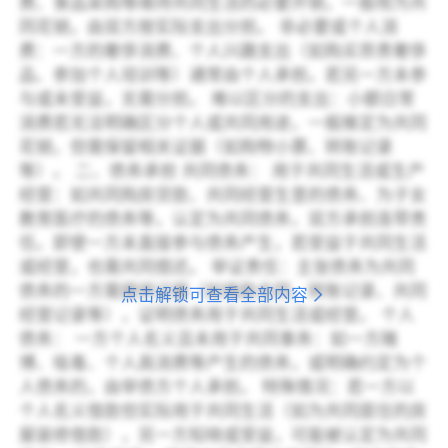
费、食品采购等维持共同生活的必要开销，一般视为共
同花销，由双方按实际支出分担。 非必要或个人消
费：一方的奢侈消费、个人兴趣支出（如购买昂贵奢侈
品、参加个人培训等）通常由个人承担。若另一方未参
与或未受益，无需分担。 难以区分的支出：小额日常
消费若无法明确区分个人或共同用途，一般推定为共同
花销，但需保留相关证据（如购物小票、转账记录
等）。 二、债务承担 共同债务： 用于共同生活或生产
经营：如共同购房贷款、共同经营生意的债务、为子女
教育医疗的债务等，认定为共同债务，双方承担连带责
任。即使一方未直接参与债务产生，若受益于共同生活
或经营，也需共同偿还。 举证责任：主张债务为共同
债务的一方需提供证据（如借款合同、转账记录、共同
点击解锁可查看全部内容
经营记录等），证明债务用于共同生活或经营。 个人
债务： 一方个人名义且未用于共同事务：如一方赌
博、吸毒、个人高消费等产生的债务，或明确约定为个
人债务的，由举债方个人承担。 特殊情况：若一方以
个人名义借款但实际用于共同生活（如为共同居住的房
屋装修借款），另一方知晓或受益，可能被认定为共同