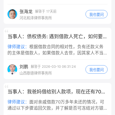
度。具体追回途径如下：一、转账后24小时内（资
金尚未完全入账）操作：立即L系转账银行客服，或
张海龙
解答于 17天前
我也要问
通过手机银行App申请撤销转账。说明：根据央行规
河北和泽律师事务所
定，个人通过手机银行转账（非本人同行账户）在
受理后的24小时内，可向发卡行申请撤销转账，资
金将原路退回。二、转账超过24小时或已入账（资
当事人：债权债务: 遇到借款人死亡，如何要回欠款
金已到达对方账户）1.协商沟通（首选）操作：通过
律师建议：
根据借款合同的相对性，负有还款义务
银行预留手机号或相关线索，直接L系收款人，说明
的主体是借款人，如果借款人去世，因其家人不当
误转情况，请求对方退还，并保留聊天记录、通话
然负有继续清偿的义务，故出借人的债务有可能不
录音等证据。说明：若收款人配合，资金可原路退
能得到全部清偿。在现实情况下，主要分为两种情
回或协商退回。2.银行/平台介入操作：L系转账银行
刘鹏
解答于 2026-03-10 06:31:24
我也要问
况： 情况一：借款人去世了，其家人作为继承人继
或支付平台（如V信/支付宝）客服，提供转账凭
山西歌德律师事务所
承了遗产。那么，则以所得遗产实际价值为限清偿
证，请求银行/平台协助L系收款人协调退款，或申请
被继承人依法应当缴纳的税款和债务。超过遗产实
资金原路返还。3.报警处理（针对诈骗）操作：若转
际价值部分，继承人自愿偿还的不在此限。 情况
账系遭遇电信诈骗（如被诱导转账至“安全账户”），
当事人：我爸妈借给别人款项，现在还有70万未归还
二：无遗产可供继承或者家人放弃继承的，对被继
请立即拨打110或反诈专线（96110）报警，并L系银
律师建议：
​面对亲戚借款70万多年未还的情况，可
承人依法应当缴纳的税款和债务可以不负清偿责
行尝试紧急止付、冻结对方账户，警方侦破后有望
通过以下步骤追回欠款，并了解是否可冻结对方银
任。 在此情形下，作为出借人而言，一旦借款人去
追回资金。4.民事诉讼（针对拒不退还）操作：若收
行账户​： ​一、优先沟通协商​ ​直接沟通​：与亲戚进行
世，其继承人面对陌生的债务，很可能以不知情、
款人拒不退还，且无合法依据（构成“不当得利”），