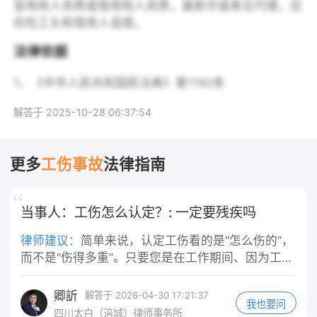
冒用他人资质或借用他人资质，属斯诈或表见代理，应
向包工头和借用人追偿。
法律依据
1、《中华人民共和国民法典》第1192条
解答于 2025-10-28 06:37:54
更多
工伤事故
法律指南
当事人：工伤怎么认定？: 一定要残疾吗
律师建议：
简单来说，认定工伤看的是“怎么伤的”，
而不是“伤得多重”。只要您是在工作期间、因为工作
上的事受了伤，或者符合上下班路上出车祸（自己
不是主要责任）等情况，不管最后会不会落下残
卿訢
解答于 2026-04-30 17:21:37
我也要问
疾，都应该去申请认定为工伤。这是您获得医疗
四川太白（涪城）律师事务所