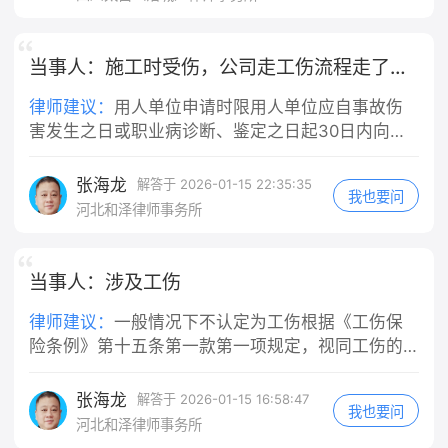
费、停工留薪期工资等赔偿的第一步。关键是要在
受伤后1年内去人社局提交申请，把劳动合同、看病
记录这些证据准备好。
当事人：施工时受伤，公司走工伤流程走了半年时间了还未完成，怎么起诉
律师建议：
用人单位申请时限用人单位应自事故伤
害发生之日或职业病诊断、鉴定之日起30日内向统
筹地区社会保险行政部门提出工伤认定申请。遇特
殊情况，经社保部门同意，可适当延长。若用人单
张海龙
解答于 2026-01-15 22:35:35
我也要问
位未在规定时限内申请，期间发生的工伤待遇费用
河北和泽律师事务所
由用人单位负担。 职工或其近亲属、工会组织申请
时限若用人单位未在规定时限内申请，职工或其近
亲属、工会组织可在事故伤害发生之日或职业病诊
当事人：涉及工伤
断、鉴定之日起1年内直接申请工伤认定。 二、受理
律师建议：
一般情况下不认定为工伤根据《工伤保
及认定时限 受理时间社会保险行政部门收到申请
险条例》第十五条第一款第一项规定，视同工伤的
后，应在15日内审核材料。材料完整的，作出受理
情形需满足“在工作时间和工作岗位，突发疾病死亡
或不予受理决定；材料不完整的，需一次性告知补
或者在48小时之内经抢救无效死亡”。若员工在下班
正材料，收到补正材料后15日内作出是否受理的决
张海龙
解答于 2026-01-15 16:58:47
我也要问
后处于正常休息时间（如在宿舍、家中等非工作场
定。 认定决定时间 一般情况下，社会保险行政部门
河北和泽律师事务所
所），且疾病发作与工作无直接关联，通常不符合
自受理工伤认定申请之日起60日内作出工伤认定决