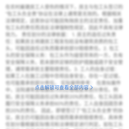
在农村雇建房工人受伤的情况下，房主与包工头签订的
“包工头负全责”协议在法律上通常是无效的。根据相关
法律规定，这类协议可能因免除房主的法定责任、加重
包工头的责任而违反法律强制性规定，因此不具有法律
效力。 责任划分的法律依据： 1. 房主的选任过失责
任：如果房主将建房工程发包给没有建筑资质的包工
头，可能因选任过失而需承担部分赔偿责任。 ​ 2. 包工
头的安全保障义务：包工头作为接受劳务的一方，负有
安全保障义务，若未提供足够的防护措施或疏于安全管
理，通常需承担主要赔偿责任。 ​ 3. 工人的自身过错：
如果工人在施工过程中忽视自身安全，存在一定过错，
也可能需承担部分责任。 实际案例参考： 在类似案件
点击解锁可查看全部内容
中，法院通常会根据各方的过错程度来划分责任。例
如，房主可能因选任过失承担20%的责任，包工头因未
履行安全保障义务承担60%的责任，工人自身因疏忽承
担20%的责任。 因此，即使签订了“包工头负全责”的协
议，房主仍可能因自身过错而需承担赔偿责任，具体责
任划分需根据实际情况和法律规定进行判定。如包工头