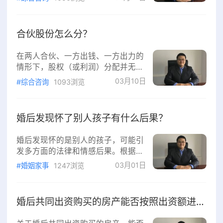
体规则如下：责任承担主体‌饲养人‌：
实际拥有并喂养狗的人。‌管理人‌：包
括临时看管者（如宠物寄养机构）、
合伙股份怎么分？
经营者（如将狗带入营业场所者）等
对狗有实际控制或管理义务的人。即
在两人合伙、一方出钱、一方出力的
使饲养人与管理人不是同一人，‌双方
情形下，‌股权（或利润）分配并无法
都可能需承担责任‌，具体视谁在事发
定统一标准‌，需根据双方实际贡献、
03月10日
时实际控制或负有管理义务而定‌‌。归
#综合咨询
1093浏览
协商意愿及项目特点综合确定。分配
责原则‌无过错责任原则‌：只
核心原则‌优先尊重双方约定‌：若有书
面或口头协议，按约定执行。‌无约定
婚后发现怀了别人孩子有什么后果？
时，按实缴出资比例分配‌（依据《中
华人民共和国民法典》第973条）‌‌。‌
婚后发现怀的是别人的孩子，可能引
出力方可主张合理劳务报酬或额外份
发多方面的法律和情感后果。根据当
额‌，因其贡献体现为时间、技能、管
前有效的《中华人民共和国民法典》
03月01日
理等非资金投入‌‌。常见分配方式参考‌
#婚姻家事
1247浏览
《刑法》及相关司法解释，主要后果
协商比例法‌（最常用
如下：民事与家庭关系后果‌配偶可提
起离婚诉讼‌：该行为被视为严重违反
婚后共同出资购买的房产能否按照出资额进行分割？
夫妻忠实义务，属于《民法典》第10
79条规定的“重大过错”，法院通常会