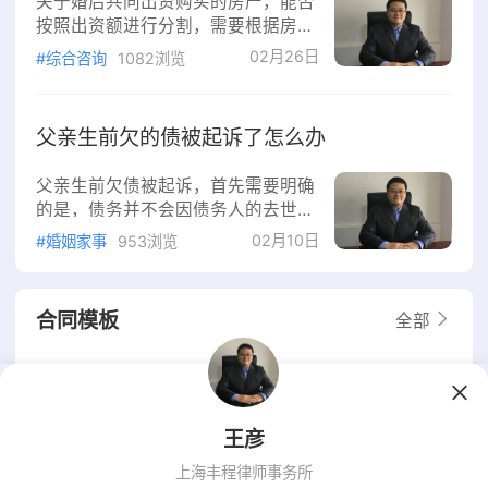
关于婚后共同出资购买的房产，能否
认定夫妻感情确已破裂，准予离婚‌‌。
按照出资额进行分割，需要根据房产
无过错方有权请求损害赔偿‌：包括‌物
的性质、登记情况以及是否有书面约
02月26日
质损害赔偿‌（如为抚养非亲生子女支
#综合咨询
1082浏览
定来综合判断。核心原则是：‌法律优
出的费用）；以及‌精神损害赔
先保护约定，无约定时则区分是“共
同共有”还是“按份共有”，并兼顾公平
父亲生前欠的债被起诉了怎么办
与照顾特定方权益。‌关键情况分析‌有
书面约定，从约定‌如果夫妻双方在购
父亲生前欠债被起诉，首先需要明确
房前或购房后，签订了书面协议（如
的是，债务并不会因债务人的去世而
婚内财产协议），明确约定了房产份
自动消失。根据《中华人民共和国民
02月10日
额按各自出资比例分配，那么离婚时‌
#婚姻家事
953浏览
法典》的相关规定，处理此类问题应
优先按照该协议执行‌。这是“意思自
遵循以下原则：一、遗产清偿债务遗
产用于清偿：根据《中华人民共和国
合同模板
全部
民法典》第一千一百五十九条，分割
遗产时，应当清偿被继承人依法应当
缴纳的税款和债务。这意味着，如果
劳动关系解除协议
查看文档
父亲留有遗产，那么这些遗产将首先
105
#劳动劳务
次下载
用于清偿他生前所欠的债务。法规清
王彦
偿限额：依据《中华人民共和国民法
典》第一千一百六
上海丰程律师事务所