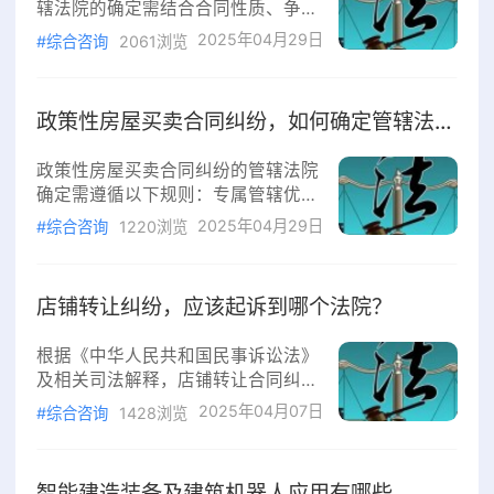
辖法院的确定需结合合同性质、争议
度，而非一般过失。2.认定标准
焦点及法律规定综合判断，具体规则
2025年04月29日
（1）合同签订异常：发包人直接与
#综合咨询
2061浏览
如下：专属管辖的适用争议装饰装修
实际施工人磋商签约、合同条款由实
合同纠纷是否属于“不动产纠纷”存在
际施工人主导拟
争议。根据《民事诉讼法》第三十四
政策性房屋买卖合同纠纷，如何确定管辖法院?
条，不动产纠纷由不动产所在地法院
专属管辖。但《民诉法解释》第二十
政策性房屋买卖合同纠纷的管辖法院
八条明确，“不动产纠纷”主要指涉及
确定需遵循以下规则：专属管辖优先
物权登记、权属争议等直接关联物权
《民事诉讼法》规定，因不动产纠纷
2025年04月29日
的案件。装饰装修合同通常仅涉及施
#综合咨询
1220浏览
提起的诉讼，原则上由不动产所在地
工行为、质量或价款争议，不直接导
法院专属管辖。政策性房屋（如经济
致物权变动，
适用房、共有产权房）的买卖合同涉
店铺转让纠纷，应该起诉到哪个法院？
及物权变动，通常被认定为不动产纠
纷，故由房屋所在地法院管辖。但需
根据《中华人民共和国民事诉讼法》
注意，若争议仅涉及合同履行（如付
及相关司法解释，店铺转让合同纠纷
款义务），不直接涉及产权登记，则
的管辖法院需结合以下规则确定：
2025年04月07日
可能不适用专属管辖。协议管辖的效
#综合咨询
1428浏览
一、协议管辖优先若双方在合同中明
力若合同明确约定管辖法院，且不违
确约定了管辖法院（如被告住所地、
反级别管辖和专属
合同履行地、合同签订地等），且该
智能建造装备及建筑机器人应用有哪些