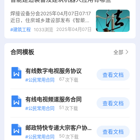
约定符合法律规定（不违反级别管辖
和专属管辖），则优先按约定执行。
焊接设备分会2025年04月07日07:17
例如，合同中若约定“由店铺所在地
近日，住房城乡建设部发布《智能建
法院管辖”，则应以该约定为准。
造技术导则（试行）》（以下简称
2025年04月07日
二、法定管辖规则若未约定管辖法院
#建筑工程
1033浏览
《导则》），旨在加快推进智能建造
或约定无效，则按以下顺序确定管
技术在工程建设全生命期应用，并明
辖：1.被告住所地法院
确将智能塔机、智能施工升降机、建
合同模板
全部
筑机器人规模化应用作为推动行业智
能化转型的核心抓手。该《导则》适
用于新建房屋建筑工程的勘察、设
有线数字电视服务协议
查看文档
计、生产、施工、运维等阶段，既有
67
#公民常用合同
次下载
房屋建筑的改建、扩建和市政基础设
施建设也可参照执行。明确智能建造
的定义《
有线电视频道服务合同
查看文档
51
#公民常用合同
次下载
邮政特快专递大宗客户协议
查看文档
50
#公民常用合同
次下载