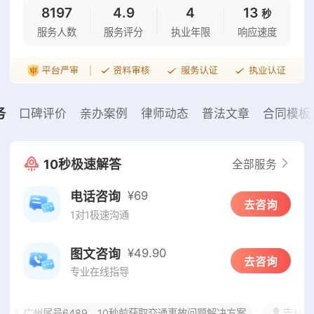
8197
4.9
4
13
秒
服务人数
服务评分
执业年限
响应速度
务
口碑评价
亲办案例
律师动态
普法文章
合同模板
10秒极速解答
全部服务
¥69
电话咨询
去咨询
1对1极速沟通
¥49.90
图文咨询
去咨询
专业在线指导
广州尾号6489，10秒前获取交通事故问题解决方案
吉林尾号2