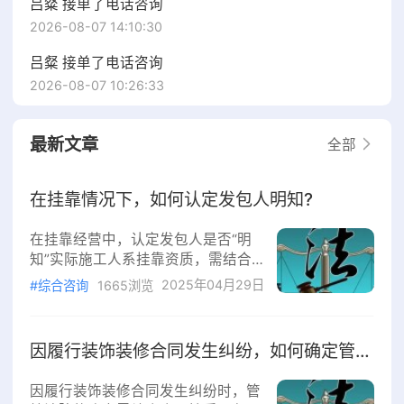
吕粲 接单了电话咨询
2026-08-07 14:10:30
吕粲 接单了电话咨询
2026-08-07 10:26:33
最新文章
全部
在挂靠情况下，如何认定发包人明知?
在挂靠经营中，认定发包人是否“明
知”实际施工人系挂靠资质，需结合
客观证据与交易习惯综合判断，具体
2025年04月29日
#综合咨询
1665浏览
可从以下维度分析：1.法律依据根据
《最高人民法院关于审理建设工程施
工合同纠纷案件适用法律问题的解释
因履行装饰装修合同发生纠纷，如何确定管辖法院?
（一）》第一条，若发包人明知挂靠
事实仍签订合同，合同无效。认定
因履行装饰装修合同发生纠纷时，管
“明知”需达到“明确知晓或应知”的程