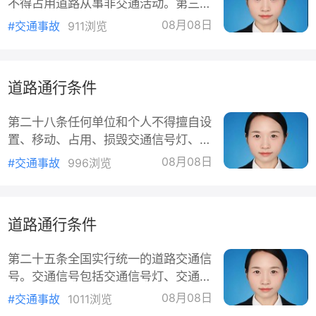
不得占用道路从事非交通活动。第三十
城区范围内，才可以在遵守交规前提下
二条因工程建设需要占用、挖掘道路，
沿途下客；国道、省道郊外野外路段，
08月08日
#交通事故
911浏览
或者跨越、穿越道路架设、增设管线设
即便乘客主动要求，也不允许随
施，应当事先征得道路主管部门的同
意；影响交通安全的，还应当征得公安
道路通行条件
机关交通管理部门的同意。施工作业单
位应当在经批准的路段和时间内施工作
第二十八条任何单位和个人不得擅自设
业，并在距离施工作业地点来车方向安
置、移动、占用、损毁交通信号灯、交
全距离处设置明显的安全警示标志，采
通标志、交通标线。道路两侧及隔离带
取防护措施；施工作业完毕，应当迅速
08月08日
#交通事故
996浏览
上种植的树木或者其他植物，设置的广
清除道路上的障碍物，消除安全
告牌、管线等，应当与交通设施保持必
要的距离，不得遮挡路灯、交通信号
道路通行条件
灯、交通标志，不得妨碍安全视距，不
得影响通行。第二十九条道路、停车场
第二十五条全国实行统一的道路交通信
和道路配套设施的规划、设计、建设，
号。交通信号包括交通信号灯、交通标
应当符合道路交通安全、畅通的要求，
志、交通标线和交通警察的指挥。交通
并根据交通需求及时调整。公安机关交
08月08日
#交通事故
1011浏览
信号灯、交通标志、交通标线的设置应
通管理部门发现已经投入使用的