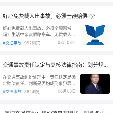
当符合道路交通安全、畅通的要求和国
家标准，并保持清晰、醒目、准确、完
好心免费载人出事故，必须全额赔偿吗？
好。根据通行需要，应当及时增设、调
换、更新道路交通信号。增设、调换、
好心免费载人出事故，必须全额赔偿
更新限制性的道路交通信号，应当提前
吗？生活中亲友顺路搭车、无偿载人出
向社会公告，广泛进行宣传。第二十六
行十分常见，这本是互帮互助的善意举
条交通信号灯由红灯、绿灯、黄灯组
08月08日
#交通事故
952浏览
动。可一旦途中发生交通事故造成乘车
成。红灯表示禁止通行，绿灯表
人受伤，不少车主陷入两难：纯粹好心
帮忙、没有收取任何费用，却要承担高
交通事故责任认定与复核法律指南：划分规则、复核程序与赔偿责任
额赔偿，很多人觉得委屈又不解。多数
人存在认知误区，认为只要免费载人，
在交通事故纠纷处理中，责任认定是确
出了问题就无需担责，或是必须全额赔
定赔偿责任、判断是否构成刑事犯罪的
付，其实法律对好意同乘有明确的责任
核心基础。了解责任划分的法律规则、
容错机制，兼顾善意与公平。《中华人
08月08日
#交通事故
862浏览
复核救济程序以及责任与赔偿的对应关
民共和国民法典》第一千二百一
系，有助于当事人依法维护自身权益。
一、交通事故责任划分的法定类型与依