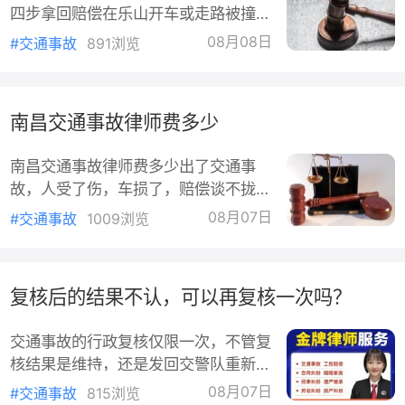
四步拿回赔偿在乐山开车或走路被撞，
0～2000元，可单罚不拘留再次无
交警出了事故认定书，对方全责。可真
证、市区/高速、拒不配合、酒驾叠
08月08日
#交通事故
891浏览
到赔钱这一步，对方要么说自己没钱，
加：罚款2000元+拘留（
要么干脆不接电话。这种"全责不赔
钱"的情况不少见，但法律上其实给你
南昌交通事故律师费多少
留了一条完整的路径，按顺序走就行。
一、全责不赔钱，先搞清楚钱该由谁出
南昌交通事故律师费多少出了交通事
依据《中华人民共和国民法典》第一千
故，人受了伤，车损了，赔偿谈不拢，
二百零八条，机动车发生交通事故造成
很多人第一反应就是"请律师"。可一问
损害的，依照道路交通安全法律和本法
08月07日
#交通事故
1009浏览
律师费，心里又没底：到底要花多少
的有关规定承担赔偿责任。再看《中华
钱？今天把这笔账给你算清楚。交通事
人民共和国道路交通安全法》第七十六
故律师费是怎么算的南昌的律师收费主
条第一款，机动车发生交通事故造成人
复核后的结果不认，可以再复核一次吗？
要走三种模式，具体用哪种，得看你的
身伤亡、财产损失的，由保险公司在交
案子情况。按标的额比例收费涉及赔偿
强险
交通事故的行政复核仅限一次，不管复
款的案子，比如医疗费、误工费、伤残
核结果是维持，还是发回交警队重新作
赔偿金加起来报了十几二十万，律师费
出认定书，拿到新结论之后，都不能再
一般按标的额的比例来收，标的额越
08月07日
#交通事故
815浏览