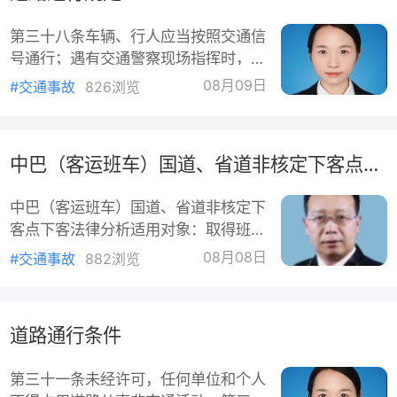
含：医药费、诊疗费、住院费、住院伙
第三十八条车辆、行人应当按照交通信
食补助费、必要的合理后续治疗费、整
号通行；遇有交通警察现场指挥时，应
容费、营养费。不区分医保内外用药；
当按照交通警察的指挥通行；在没有交
但死亡伤残、财产损失限额不能挪用填
08月09日
#交通事故
826浏览
通信号的道路上，应当在确保安全、畅
医疗费，三项
通的原则下通行。第三十九条公安机关
交通管理部门根据道路和交通流量的具
中巴（客运班车）国道、省道非核定下客点下客是否违法
体情况，可以对机动车、非机动车、行
人采取疏导、限制通行、禁止通行等措
中巴（客运班车）国道、省道非核定下
施。遇有大型群众性活动、大范围施工
客点下客法律分析适用对象：取得班线
等情况，需要采取限制交通的措施，或
客运许可的营运中巴车；非营运私家车
者作出与公众的道路交通活动直接有关
08月08日
#交通事故
882浏览
不适用客运管理规则。一、核心结论
的决定，应当提前向社会公告
（交通运输部官方释义）1.国道、省道
的公路野外路段（不属于市区、县城建
道路通行条件
成城区）：严禁在非配客站点停车下
客，属于违法行为。2.仅允许：起讫
第三十一条未经许可，任何单位和个人
地、中途停靠地的城市市区、县城县城