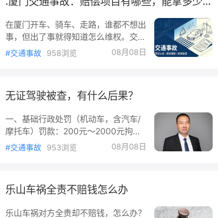
.厦门交通事故：赔偿项目有哪些，能拿多少钱
据公安机关交通管理部门应当根据当事
人的行为对发生道路交通事故所起的作
在厦门开车、骑车、走路，谁都不想出
用，以及过错的严重程度，确定当事人
事，但出了事就得知道怎么维权。交通
的责任。法定责任类型分为五种：全部
事故赔偿不是漫天要价，而是有明确的
责任：因一方当事人的过错导致事故
08月08日
#交通事故
958浏览
法律依据和计算标准的。下面把厦门地
的，承担全部责任；主要责任：
区交通事故赔偿的常见项目讲清楚。厦
门交通事故赔偿有哪几项。根据《民法
无证驾驶被查，有什么后果？
典》侵权责任编及相关司法解释，交通
事故赔偿项目主要包括：医疗费、误工
一、基础行政处罚（机动车，含汽车/
费、护理费、交通费、住院伙食补助
摩托车）罚款：200元～2000元拘
费、营养费、残疾赔偿金、残疾辅助器
留：可以并处15日以下行政拘留（不
具费、被扶养人生活费、丧葬费、死亡
08月08日
#交通事故
953浏览
是必须，但情节偏重基本会拘）扣车：
赔偿金、精神损害抚慰金等。每
一律扣留机动车，直到能提供合法驾驶
证或处理完毕不扣分：无证本身无可扣
乐山车祸全责不赔钱怎么办
之分（但若有闯红灯、超速等其他违法
另算）济南本地实践参考：初次、短
乐山车祸对方全责却不赔钱，怎么办？
途、未肇事、配合执法：常见罚款100