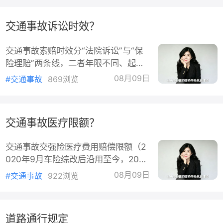
类型+并发症+后遗功能。一、常见情
形与可能等级单纯线性颅骨骨折，愈合
交通事故诉讼时效？
好、无神经症状：未达“组织器官结构
破坏或功能障碍”，一般不构成伤残
交通事故索赔时效分“法院诉讼”与“保
（无等级）。颅底骨折伴脑脊液漏
险理赔”两条线，二者年限不同、起算
（鼻/耳漏）持续60日以上，或伴面/听
点也不同，实务中最容易混。一、人
神经损伤致功能障碍：可定十级（5.1
08月09日
#交通事故
869浏览
身/财产损害诉讼：3年（普通诉讼时
0.1颅脑条款）。颅骨
效）依据：《民法典》第188条——向
法院请求保护民事权利的诉讼时效期间
交通事故医疗限额？
为3年，自权利人知道或者应当知道权
利受到损害以及义务人之日起计算；自
交通事故交强险医疗费用赔偿限额（2
权利受损之日起超20年法院不予保护
020年9月车险综改后沿用至今，2026
（特殊情况可申请延长）。起算点（实
年未变）：机动车有责（含全责/主责/
务口径，非简单从撞车日算）：伤情明
08月09日
#交通事故
922浏览
同责/次责）：医疗限额18000元机动
显、无需鉴定：从治疗终结
车无责：医疗限额1800元一、限额内
赔什么（分项固定，不按责任比例）依
道路通行规定
《交强险条款》第8条，医疗限额项下