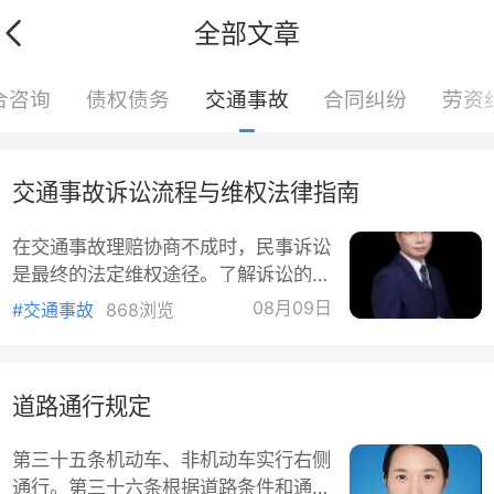
全部文章
合咨询
债权债务
交通事故
合同纠纷
劳资
交通事故诉讼流程与维权法律指南
在交通事故理赔协商不成时，民事诉讼
是最终的法定维权途径。了解诉讼的起
诉条件、管辖规则、流程节点、证据要
08月09日
#交通事故
868浏览
求与执行程序，有助于当事人依法、高
效地维护自身合法权益。一、起诉的法
定条件提起交通事故民事诉讼，应当符
道路通行规定
合以下条件：原告是与案件有直接利害
关系的公民、法人或其他组织；有明确
第三十五条机动车、非机动车实行右侧
的被告；有具体的诉讼请求和事实、理
通行。第三十六条根据道路条件和通行