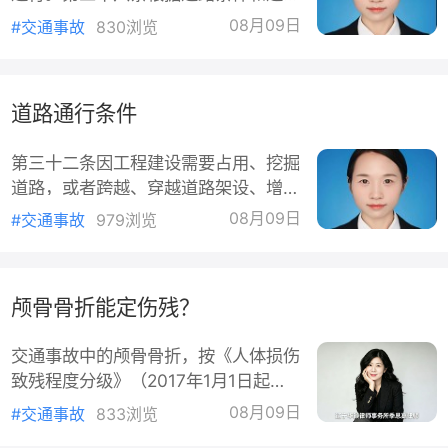
由；属于人民法院受理民事诉讼的范围
需要，道路划分为机动车道、非机动车
和受诉人民法院管辖。被告通常包括肇
08月09日
#交通事故
830浏览
道和人行道的，机动车、非机动车、行
事驾驶人、车辆所有人、承保
人实行分道通行。没有划分机动车道、
非机动车道和人行道的，机动车在道路
道路通行条件
中间通行，非机动车和行人在道路两侧
通行。第三十七条道路划设专用车道
第三十二条因工程建设需要占用、挖掘
的，在专用车道内，只准许规定的车辆
道路，或者跨越、穿越道路架设、增设
通行，其他车辆不得进入专用车道内行
管线设施，应当事先征得道路主管部门
驶。第三十八条车辆、行人应当按照交
08月09日
#交通事故
979浏览
的同意；影响交通安全的，还应当征得
通信号通行；遇有交通警察现场
公安机关交通管理部门的同意。施工作
业单位应当在经批准的路段和时间内施
颅骨骨折能定伤残？
工作业，并在距离施工作业地点来车方
向安全距离处设置明显的安全警示标
交通事故中的颅骨骨折，按《人体损伤
志，采取防护措施；施工作业完毕，应
致残程度分级》（2017年1月1日起全
当迅速清除道路上的障碍物，消除安全
国统一用于人身损害/交通事故）评
隐患，经道路主管部门和公安机关交通
08月09日
#交通事故
833浏览
定，不是“有骨折就评上”，关键看骨折
管理部门验收合格，符合通行要