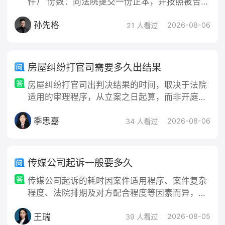
件） 份数：向法院提交一份正本，并按照被告人
数提交相应数量的副本。比如告一个人，就提交
孙先格
两份起诉状（一份给法院，一份给对方）。 内容
2026-08-06
21 人看过
要求：写明原告、被告的基本信息（姓名、性
别、住址、联系方式等）、具体的诉讼请求、以
及事实与理由。尾部需本人签名（或捺印），并
房屋纠纷打官司需要多久出结果
注明日期。 获取模板：可以在人民法院在线服务
房屋纠纷打官司出判决结果的时间，取决于法院
小程序中查找示范文本，或在法院诉
适用的审理程序，从立案之日起算，而非开庭之
日起算。房屋纠纷（买卖、租赁、确权、相邻权
季思嘉
等）绝大多数走一审普通或简易程序，少数纯金
2026-08-06
34 人看过
钱给付且标的额极小的可走小额诉讼
传媒公司起诉一般要多久
传媒公司起诉的耗时因案件适用程序、案件复杂
程度、法院排期及对方配合程度等因素而异，无
法给出绝对准确的时间，但可参考以下各阶段的
王瑞
法定时限及常见耗时：一、起诉与立案阶段（约
2026-08-05
39 人看过