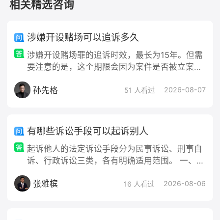
相关精选咨询
时
咨询律师
，获取专业解答。
涉嫌开设赌场可以追诉多久
涉嫌开设赌场罪的追诉时效，最长为15年。但需
要注意的是，这个期限会因为案件是否被立案而
发生变化。 追诉时效之所以不是一个固定的数
孙先格
字，是因为刑法会根据罪名的法定刑期来设定不
2026-08-07
51 人看过
同的追诉期限
有哪些诉讼手段可以起诉别人
起诉他人的法定诉讼手段分为民事诉讼、刑事自
诉、行政诉讼三类，各有明确适用范围。 一、法
律分析 依据我国诉讼法体系，三类诉讼手段对应
张雅槟
不同的权益救济场景。民事诉讼适用于平等主体
2026-08-06
16 人看过
间的人身、财产纠纷，遵循“谁