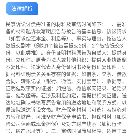
法律解析
民事诉讼讨债需准备的材料及审结时间如下：一、需准
备的材料起诉状写明原告与被告的基本信息、诉讼请求
（如要求偿还本金、利息等）、事实与理由，按被告人
数提交副本（例如1个被告需提交2份，2个被告提交3
份，以此类推）。身份证明材料原告为自然人：提供身
份证复印件。原告为法人或其他组织：提供营业执照副
本复印件、法定代表人身份证明书及身份证复印件。证
据材料证明债务关系存在的证据：如借条、欠条、借款
合同、转账记录（银行、微信、支付宝等）、收据等。
证明催款事实的证据：如短信、微信聊天记录、通话录
音、催款函等。若涉及利息约定，需提供相关证据。送
达地址确认书填写原告常用的送达地址和联系方式，以
便法院送达诉讼文书。财产保全材料（可选）若担心对
方转移财产，可准备财产保全申请书、担保材料（如保
险公司保函或现金担保）及对方财产线索（如银行卡
号、房产地址等）。二、审结时间简易程序：适用于事