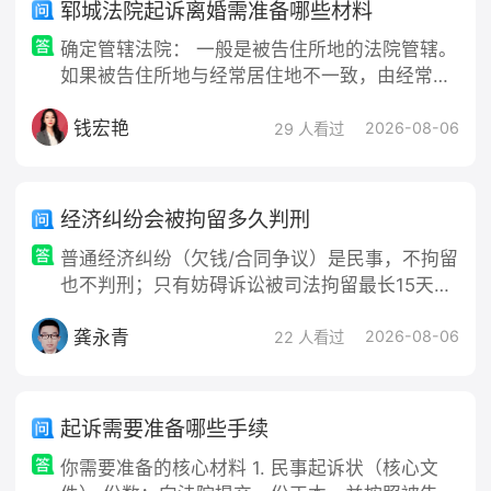
郓城法院起诉离婚需准备哪些材料
确定管辖法院： 一般是被告住所地的法院管辖。
如果被告住所地与经常居住地不一致，由经常居
住地人民法院管辖。 准备诉讼材料： 离婚起诉
钱宏艳
状，需写明双方基本信息、诉讼请求、事实和理
2026-08-06
29 人看过
由等。 双方的身份证明，如身份证、户口簿等。
结婚证。 子女的出生证明（如有子女）。 夫妻
共同财产的相关证据，如房产证、车辆行驶证、
经济纠纷会被拘留多久判刑
银行存款证明等。 能够证明夫妻感情破裂的证
普通经济纠纷（欠钱/合同争议）是民事，不拘留
据，如家庭暴力的报警记录、分居的
也不判刑；只有妨碍诉讼被司法拘留最长15天，
或涉诈骗、拒执罪等才刑拘判刑（拒执罪3年以
龚永青
下，特别严重3–7年）。
2026-08-06
22 人看过
起诉需要准备哪些手续
你需要准备的核心材料 1. 民事起诉状（核心文