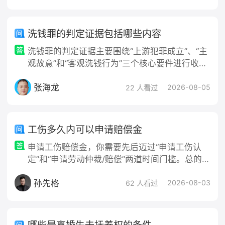
1-7天）审查立案：法院收到起诉材料后，通常
在7日内审查并决定是否立案。若材料齐全、符
合立案条件，法院会及时立案并出具受理通知
洗钱罪的判定证据包括哪些内容
书；若材料不全，需补正，会相应延长立案时
洗钱罪的判定证据主要围绕“上游犯罪成立”、“主
间。二、一审审理阶段（约1-6个月）简易程
观故意”和“客观洗钱行为”三个核心要件进行收集
序：
和审查。具体证据内容可分为以下几类：一、证
张海龙
明上游犯罪成立的证据（前提证据）洗钱罪以上
2026-08-05
22 人看过
游犯罪（如毒品犯罪、黑社
工伤多久内可以申请赔偿金
申请工伤赔偿金，你需要先后迈过“申请工伤认
定”和“申请劳动仲裁/赔偿”两道时间门槛。总的原
则是：越早启动越好，尽量避免超过法定时限。
孙先格
2026-08-03
62 人看过