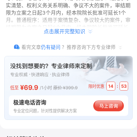
实清楚、权利义务关系明确、争议不大的案件，审结期
限为立案之日起3个月内，经本院院长批准可延长1个
月。普通程序：适用于案情复杂、争议较大的案件，审
结期限为立案之日起6个月内，经本院院长批准可延长
点击展开完整知识
6个月，还需延长的需报请上级人民法院批准。需注
意，审结期限从立案次日起计算，公告期间、鉴定期
看完文章
仍有疑问
？推荐咨询下方专业律师
间、管辖权异议处理期间等不计入审限。
法律依据
¥69.9
:
14
53
限时优惠
低至
/1小时
原价 ¥399.9
中华人民共和国民事诉讼法
极速电话咨询
本文版权归原作者所有，内容仅代表作者本人观点，不代表法
临平台的立场。如有任何疑问或需要删除请通过
【客服中心】
专业定位问题，针对性提供解决方案
联系我们。
温馨提示：法律问题具有复杂性，细节可能影响结果。建议及