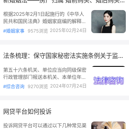
妇女意志的犯罪行为，会依据强奸罪的
虽然王女士要求继续履行合同，但蓝天公司多次
相关法律进行量刑。一、灌醉强奸的判
示要求解除合同，合同订立、履行均应以当事人自愿
根据2025年2月1日起施行的《中华人
刑标准灌醉强奸本质上属于强奸罪的一
前提，继续履行有违公平原则，现双方已无继续履行
民共和国民法典》婚姻家庭编的解释
种情形。根据《中华人民共和国刑法》
基础，蓝天公司已于2024年5月2日通知王女士，202
(二)，关于夫妻房产归属的法律规定如
规定，以暴力、胁迫或者其他手段强奸
2025年02月24日
#婚姻家事
9575浏览
年5月4日在蓝天APP中生成解除协议，且王女士已收
下：一、婚前买房一人出资情况：如果
妇女的，处三年以上十年以下有期徒
到结算款项，故资产管理服务合同已于2024年5月4日
房产在婚前以个人财产购买，且房本登
刑。奸淫不满十四周岁的幼女的，以强
终止。王女士请求解除资产管理服务合同已无必要，
记在自己名下，通常认为房产属于个人
奸论，从重处罚。在这里，灌醉被害人
法条梳理：保守国家秘密法实施条例关于监督管理的规定
法院对此不予支持。
财产。若婚前已还清全部贷款，但婚后
使其不知反抗、不能反抗的手段，就属
才取得房本，房屋仍属于个人财产。首
于&
蓝天公司在合同中未约定单方解除权情形、蓝天
第五十六条机关、单位应当向同级保密
付加共同还贷：如果婚前支付了首付款
行政管理部门报送本机关、本单位年度
司提出解除合同未获得王女士同意，亦无法律规定享
并向银行贷款，房屋落在自己名下，婚
保密工作情况。下级保密行政管理部门
解除权的情形下，单方通知王女士解除合同，蓝天公
后用夫妻共同财产还贷，司法实践通常
2024年07月24日
#综合咨询
9270浏览
应当向上级保密行政管理部门报送本行
应当承担其解除合同后造成王女士的损失。王女士主
将房屋认定为个人财产，
政区域年度保密工作情况。第五十七条
损失可分为空置费用与预期利益损失两部分。
国家建立和完善保密标准体系。国家保
网贷平台如何投诉
密行政管理部门依照法律、行政法规的
空置费用损失部分，资产管理服务合同中已经约
规定制定国家保密标准；相关学会、协
违约金条款，蓝天公司已退还相应费用、赔偿违约金
投诉网贷平台可以通过以下几种常见渠
会等社会团体可以制定团体标准；相关
王女士已经收到结算款项，违约金实质应属双方为弥