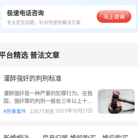
除合同。
极速电话咨询
王女士于2024年5月4日收到结算款。据蓝天APP
专业定位问题，针对性提供解决方案
结算账单显示：蓝天公司应退还剩余租金、业主违约
11817.84元，扣除业主退还服务质量保证金等费用后
结算总额10700.44元。
平台精选 普法文章
经询，王女士主张涉案合同于2024年7月22日解
除，2024年7月27日后涉案房屋已经再次出租。王女
士主张损失计算方式是2024年4月至5月空置房屋损失
灌醉强奸的判刑标准
及5月之后的房屋预期收益。
灌醉强奸是一种严重的犯罪行为。在我
法院经审理认为，资产管理服务合同主要内容是
国，强奸罪的判刑一般处三年以上十年
女士将其所有涉案房屋交由蓝天公司出租管理，由蓝
以下有期徒刑。若存在强奸妇女、奸淫
公司以实际出租情况及获得租金情况，向王女士支付
2025年10月21日
#刑事案件
22677浏览
幼女情节恶劣等情形，处十年以上有期
产收益。该合同履行应属继续性合同，需要王女士持
徒刑、无期徒刑或者死刑。灌醉他人使
提供涉案房屋，蓝天公司持续提供服务。
其失去反抗能力后实施强奸，属于违背
新婚姻法——房产归属 婚前购买、婚后购买、父母出资等情景