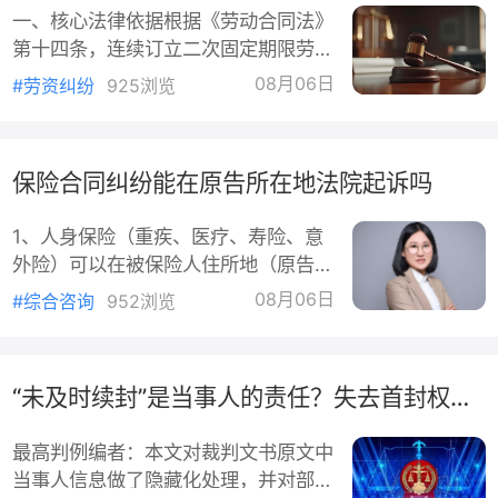
安排的工作。2.劳动者不能胜任工作：
其次，提前解除合同触发违约赔偿，违约金条款
一、核心法律依据根据《劳动合同法》
经过培训或调整岗位，仍不能胜任。3.
能忽视。实践中，租赁合同中多会约定一方提前解除
第十四条，连续订立二次固定期限劳动
客观情况发生重大变化：致使合同无法
同的通知时间、提前解除合同的违约金、提前解除押
合同，且劳动者没有严重违纪、不能胜
履行，且双方协商未能就变更合同达成
08月06日
#劳资纠纷
925浏览
任工作等法定情形，劳动者提出或同意
等费用结算等条款，违约金条款是双方当事人约定而
协议。关键点
续订时，用人单位应当订立无固定期限
成，对违约行为造成损失及预期损失有一定考量。违
劳动合同。若用人单位违法拒绝续订，
金也应以实际损失为基础，根据合同性质、合同履行
保险合同纠纷能在原告所在地法院起诉吗
则构成违法终止劳动合同。依据《劳动
况、当事人过错程度等予以调整，若违约方认为违约
合同法》第八十七条，用人单位应支付
金额过分高于实际损失，可向法院主张调整。
1、人身保险（重疾、医疗、寿险、意
二倍经济补偿标准的赔偿金（即2
外险）可以在被保险人住所地（原告住
N）。二、支持2N的具体条件要主张2
最后，关键证据不能丢，违约损失应由证据来支
所地）起诉被保险人就是原告本人时，
N，需同时满足以下条件：已连续订立
08月06日
#综合咨询
952浏览
撑。当事人一方不履行合同义务或者履行合同义务不
原告户籍地/经常居住地法院有管辖
两次固定期限劳动合同（不论合
合约定，造成对方损失的，损失赔偿额应当相当于因
权，不用跑到保险公司所在地立案。•
约所造成的损失，包括合同履行后可以获得的利益；
住所地=身份证户籍地；经常居住地：
是，不得超过违约一方订立合同时预见到或者应当预
“未及时续封”是当事人的责任？失去首封权法院是否应当承担责任
起诉时连续居住满1年（就医除外），
到的因违约可能造成的损失。预期损失会受到缔约时
居住证、租房合同、缴费记录可证明。
最高判例编者：本文对裁判文书原文中
预见规则限制，即预见或者应当预见到的损失，缔约
•同时被告（保险公司分支机构）住所
当事人信息做了隐藏化处理，并对部分
未曾想到的情形造成的损失不属于预期损失。预期损
地法院也有权管辖，二选一。2、财产