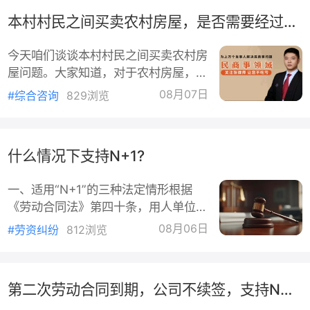
是否应当由蓝天公司承担？
本村村民之间买卖农村房屋，是否需要经过村委会同意？
房屋空置损失应受到可预见规则、过错相抵规则
今天咱们谈谈本村村民之间买卖农村房
限制。本案中，合同解除前剩余未结房租已经计算于
屋问题。大家知道，对于农村房屋，只
算款中，不存在空置损失；合同解除后，王女士就涉
能在本集体经济组织成员内部之间进行
08月07日
#综合咨询
829浏览
房屋收房保洁、对外转租等会产生相应费用及成本，
流转。城镇居民购买农村房屋或者外村
次出租期间造成房屋资产空置。考虑到涉王女士晚收
人购买农村房屋，合同是无效的。那
房、涉案房屋已于2024年7月底对外出租等事实，蓝
么，农村房屋在本村村民之间进行流
什么情况下支持N+1?
公司退还2个月违约金足以涵盖其房屋空置损失。
转，是否还需要经过村委会的同意呢？
针对这个问题，我们先看看老张的经
提前解约触发的违约赔偿问题，损失认定往往是
一、适用“N+1”的三种法定情形根据
历。老张最近窝了一肚子火。他把老宅
方争议焦点，如何确定预期损失？
《劳动合同法》第四十条，用人单位在
卖给了亲侄子，同村同姓，一个灶台吃
以下三种“无过失性辞退”情形下，可以
饭的亲戚。合同白纸黑字签得板板正
08月06日
#劳资纠纷
812浏览
首先，双方当事人有约定，应当遵循双方合同约
选择“提前三十日书面通知”或“额外支
正，钞票也实实在在地落袋为安了。结
定。当事人可以在合同中约定违约行为情形、违约行
付一个月工资（即+1）”来解除合同：
导致的违约责任、解除权、违约金等条款，便于双方
1.劳动者患病或非因工负伤：医疗期满
第二次劳动合同到期，公司不续签，支持N还是2N?
生纠纷后明晰双方责任。
后，不能从事原工作，也不能从事另行