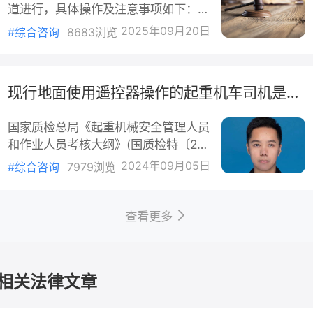
道进行，具体操作及注意事项如下：
企业可以制定企业标准。第五十八条机
在合同履行过程中对可能发生的损失而作出的提前安
一、银保监会（现国家金融监管总局）
关、单位应当对遵守保密法律法规和相
2025年09月20日
#综合咨询
8683浏览
排。现王女士已经获得违约金，填补因蓝天公司单方
投诉方式：电话投诉：拨打12378热
关制度情况开展自查自评。保
除合同造成的损失，故该部分损失，法院不予支持。
线，工作日9:00-17:00拨打，接通率
较高。建议选择上午10:00-11:00或下
王女士主张预期利益损失，亦应考虑2024年5月3
现行地面使用遥控器操作的起重机车司机是否强制配备指挥人员？
午13:00-14:00时段，间隔20分钟拨
日蓝天公司工作人员告知王女士收房，但王女士并未
打，可使用不同手机或号码尝试。官网
时收房，至2024年7月方将涉案房屋另行出租，故因
国家质检总局《起重机械安全管理人员
投诉：登录银保监会官网，通过在线投
未及时收房造成损失扩大部分，该部分损失应由其自
和作业人员考核大纲》(国质检特〔20
诉渠道提交材料，需实名认证并提供详
承担。
13〕680号，2014年3月1日起实施）
细证据。邮寄投诉：将举报对象、事
2024年09月05日
#综合咨询
7979浏览
第二条规定：在地面操作和遥控器操作
最终，法院判决驳回王女士全部诉讼请求。宣判
桥式起重机不需要操作证和指挥人员。
后，王女士提出上诉，二审法院维持原判。该判决现
但是按照总局2019年第3号公告，所有
查看更多
生效。
起重机均需配备指挥人员，并需持证。
按照《特种设备作业人员考核规则》(T
法官说法
SGZ6001-2019)，关于起重机械作业
相关法律文章
人员取证范围：“从事起重机械司索作
五年的资产代管服务，蓝天公司在第四年时提前
业人员、起重机械地面操作人员和遥控
约，让王女士的收益受到损害，房屋空置期间全部损