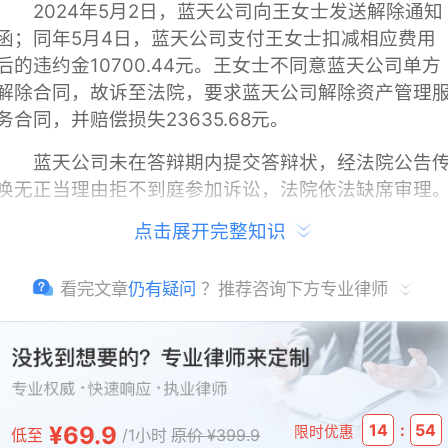
2024年5月2日，蓝天公司向王女士发送解除通知
函；同年5月4日，蓝天公司支付王女士扣减相应费用
后的违约金10700.44元。王女士不同意蓝天公司单方
解除合同，故诉至法院，要求蓝天公司解除资产管理
务合同，并赔偿损失23635.68元。
蓝天公司未在答辩期内提交答辩状，经法院公告
唤无正当理由拒不到庭参加诉讼，法院依法缺席审理
点击展开完整知识
法院经审理查明，2019年9月，双方就涉案房屋
订资产管理服务合同。合同约定，2024年预期收益为
908.92元/月；蓝天公司违反合同约定导致王女士解除
看完文章
仍有疑问
？推荐咨询下方专业律师
合同，应支付等额于双倍当期月预期收益的违约金，
赔偿相应损失。
2024年5月2日，蓝天公司向王女士发送解约通知
函，确认于2024年5月3日解除服务合同，并结算相应
:
¥69.9
14
53
限时优惠
费用、收房等事宜。王女士当即告知蓝天公司不同意
低至
/1小时
原价 ¥399.9