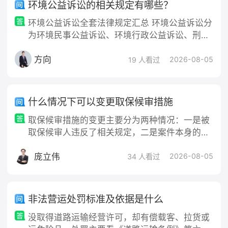
环境公益诉讼的相关规定有哪些？
具 3. 申请人身份证复印件 4. 被执行人身份信息
环境公益诉讼全套法律规定汇总 环境公益诉讼分
（身份证号
为环境民事公益诉讼、环境行政公益诉讼、刑事
附带民事公益诉讼三大类，核心法律由基础法
方向
律、司法解释、检察办案规则三层构成，下文逐
2026-08-05
19 人看过
条列明法条原文+适用作用、核心规则。 一、基
础国家法律（效力最高） （一）《环境保护法》
（环境社会组织起诉核心依据） 第58条 对污染
什么情况下可以变更取保候审措施
环境、破坏生态，损害社会公共利益的行为，符
取保候审措施的变更主要分为两种情况：一是被
合下列条件的社会组织可以向人
取保候审人违反了相关规定，二是案件本身的情
况发生了变化。具体包括以下几种情形： 🚨 因
庞立伟
被取保候审人违规或出现新情况而变更 如果被取
2026-08-05
34 人看过
保候审人没有遵守规定，
非法营运处罚标准及依据是什么
没取得道路运输经营许可，却有偿载客、拉货或