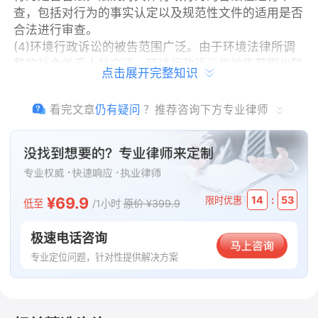
查，包括对行为的事实认定以及规范性文件的适用是否
合法进行审查。
(4)环境行政诉讼的被告范围广泛。由于环境法律所调
整的社会关系十分广泛，环境行政诉讼的被告范围也较
点击展开完整知识
广泛，包括负有环境保护和资源、生态保护职责的机
关。例如，环保、海洋、港务、渔政渔港、交通、水
看完文章
仍有疑问
？推荐咨询下方专业律师
利、铁道、民航、土地、农业、林业、矿产管理机关
等。
法律依据
¥69.9
:
14
52
限时优惠
低至
/1小时
原价 ¥399.9
中华人民共和国行政诉讼法
极速电话咨询
本文版权归原作者所有，内容仅代表作者本人观点，不代表法
专业定位问题，针对性提供解决方案
临平台的立场。如有任何疑问或需要删除请通过
【客服中心】
联系我们。