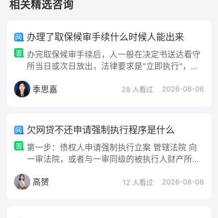
相关精选咨询
温馨提示：法律问题具有复杂性，细节可能影响结果。建议及
时
咨询律师
，获取专业解答。
办理了取保候审手续什么时候人能出来
办完取保候审手续后，人一般在决定书送达看守
所当日或次日放出，法律要求是"立即执行"，
无"必须几小时"的硬时限，但实务中极少超过24
季思嘉
小时。 时间节点拆解 决定作出：办案机关（公
2026-08-06
28 人看过
安/检/法）审批同意→
欠网贷不还申请强制执行程序是什么
第一步：债权人申请强制执行立案 管辖法院 向
一审法院，或者与一审同级的被执行人财产所在
地法院申请执行。 需要提交材料（个人） 1. 强
高赟
制执行申请书（本人签字按手印，写明双方身
2026-08-06
12 人看过
份、案号、执行金额：本金、利息、迟延履行加
倍利息、诉讼费） 2. 生效判决书/调解书原件
+复印件；部分法院要生效证明，找原审法官开