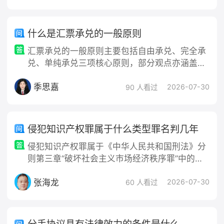
损） 当股东的个人权利受到公司或
什么是汇票承兑的一般原则
汇票承兑的一般原则主要包括自由承兑、完全承
兑、单纯承兑三项核心原则，部分观点亦涵盖即
时承兑原则，其内涵与法条依据如下： 自由承兑
季思嘉
原则 付款人（承兑人）可依自身独立意思决定是
2026-07-30
90 人看过
否承兑，不受出票人指定其
侵犯知识产权罪属于什么类型罪名判几年
侵犯知识产权罪属于《中华人民共和国刑法》分
则第三章“破坏社会主义市场经济秩序罪”中的第
七节“侵犯知识产权罪”。该类罪名包含多个具体
张海龙
罪名，各罪名的判刑标准根据《刑法》规定及两
2026-07-30
60 人看过
高相关司法解释，主要依据犯罪