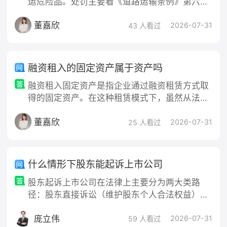
运危险品。处罚主要看《道路运输条例》第六十
三条。 1.普通客运（黑车、无证班车）有违法所
董嘉欣
得：没收，并处违法所得2–10倍罚款。没有或不
2026-07-31
43 人看过
足2万元：罚1万–10万元。2.普通货运有违法所
得超1万元：没收，并处违法所得1–5倍罚款。没
有或不足1万元：罚3000元–1万元，情节严重可
融资租入的固定资产属于资产吗
到1万–5万元。3.危险货物运输有违法所得超2万
融资租入固定资产是指企业通过融资租赁方式取
元：没收，并处
得的固定资产。在这种租赁模式下，虽然从法律
形式上看，租赁期内资产的所有权仍属于出租
董嘉欣
人，但根据会计核算中的“实质重于形式”原则，
2026-07-31
25 人看过
由于承租人在租赁期内实质上获得了资产提供的
主要经济利益，并承担了与资产有关的风险，因
此企业将其视同自有固定资产进行管理和核算。
什么情形下股东能起诉上市公司
这种租赁方式通常具有租期较长、租赁期满后承
股东起诉上市公司在法律上主要分为两大类路
租人有优先购买权等特点，实际上是承租人通
径：股东直接诉讼（维护股东个人合法权益）和
股东代表诉讼（维护上市公司合法权益）。具体
庞立伟
情形如下： 一、 股东直接诉讼（个人权益受
2026-07-31
59 人看过