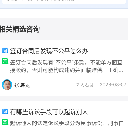
相关精选咨询
签订合同后发现不公平怎么办
签订合同后发现有“不公平”条款，不能单方面直
接毁约，否则可能构成违约并面临赔偿。正确的
处理思路是“先协商，后维权”，根据“不公平”的
张海龙
2026-08-07
具体情形采取不同的法律应对策略。一、评估“不
7 人看过
公平”的法律性质（对症下
有哪些诉讼手段可以起诉别人
起诉他人的法定诉讼手段分为民事诉讼、刑事自