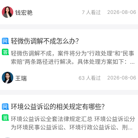
错可先与律所沟通，无果则向律师协会投诉，协
钱宏艳
2026-08-06
会会调查处理。也可考虑解除委托合同并要求退
7 人看过
还律师费，因律师失职造成损失可协商或诉讼要
求赔偿，但主张权利需基于事实证据，否则可能
不利。
轻微伤调解不成怎么办？
轻微伤调解不成，案件将分为“行政处理”和“民事
索赔”两条路径进行解决。具体处理方案如下：
一、行政处理：要求公安机关对打人者进行处罚
王瑞
2026-08-06
处理依据：轻微伤虽不构成刑事犯罪，但属于
63 人看过
《治安管理处罚法》第四十三条规定的“殴打他人
或故意伤害他人身体”的行政违法行为。处理结
果：公安机关会依法对打人者进行行政处罚，通
环境公益诉讼的相关规定有哪些？
常包括行政拘留（5-10日）和罚款（200-500
环境公益诉讼全套法律规定汇总 环境公益诉讼分
元，情节较轻的为5日以下拘留或5
为环境民事公益诉讼、环境行政公益诉讼、刑事
附带民事公益诉讼三大类，核心法律由基础法