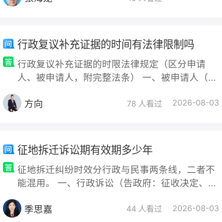
游犯罪（如毒品犯罪、黑社
行政复议补充证据的时间有法律限制吗
行政复议补充证据的时限法律规定（区分申请
人、被申请人，附完整法条） 一、被申请人（行
政机关）：严格固定举证期限，原则禁止事后补
方向
2026-08-03
充证据 1. 普通程序 《行政复议法》第48条： 行
78 人看过
政复议机构受理7日内送达复议申请书副本，被
申请人必须在收到副本起10日内提交书面答复
+作出行政行为的全部证据、法律依据。 逾期未
征地拆迁诉讼期有效期多少年
提交，直接视为该行政行为无证据、无依据，复
征地拆迁纠纷时效分行政与民事两条线，二者不
议机关应当撤销该行政行为。
能混用。 一、行政诉讼（告政府：征收决定、补
偿决定、强拆、责令交地等） 直接起诉：自知道
季思嘉
2026-08-03
或应当知道行政行为之日起6个月。（ 《行政诉
44 人看过