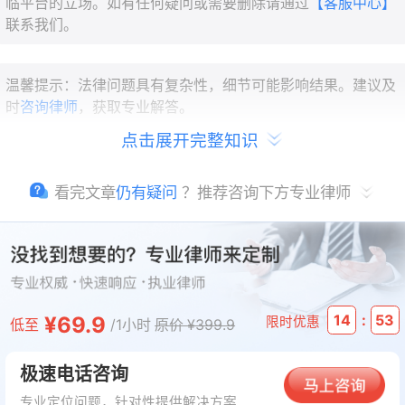
临平台的立场。如有任何疑问或需要删除请通过
【客服中心】
联系我们。
温馨提示：法律问题具有复杂性，细节可能影响结果。建议及
时
咨询律师
，获取专业解答。
点击展开完整知识
看完文章
仍有疑问
？推荐咨询下方专业律师
:
¥69.9
14
53
限时优惠
低至
/1小时
原价 ¥399.9
极速电话咨询
专业定位问题，针对性提供解决方案