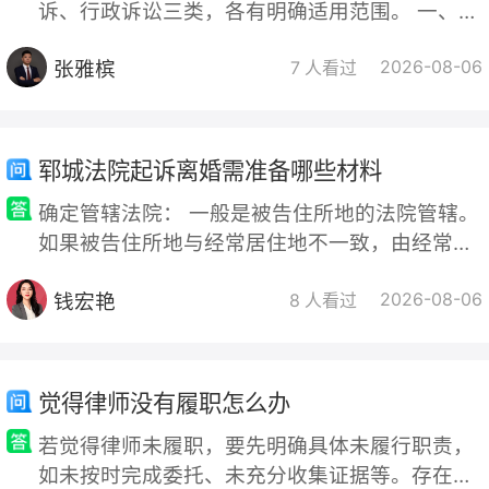
诉、行政诉讼三类，各有明确适用范围。 一、法
律分析 依据我国诉讼法体系，三类诉讼手段对应
张雅槟
2026-08-06
不同的权益救济场景。民事诉讼适用于平等主体
7 人看过
间的人身、财产纠纷，遵循“谁
郓城法院起诉离婚需准备哪些材料
确定管辖法院： 一般是被告住所地的法院管辖。
如果被告住所地与经常居住地不一致，由经常居
住地人民法院管辖。 准备诉讼材料： 离婚起诉
钱宏艳
2026-08-06
状，需写明双方基本信息、诉讼请求、事实和理
8 人看过
由等。 双方的身份证明，如身份证、户口簿等。
结婚证。 子女的出生证明（如有子女）。 夫妻
共同财产的相关证据，如房产证、车辆行驶证、
觉得律师没有履职怎么办
银行存款证明等。 能够证明夫妻感情破裂的证
若觉得律师未履职，要先明确具体未履行职责，
据，如家庭暴力的报警记录、分居的
如未按时完成委托、未充分收集证据等。存在过