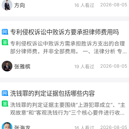
方向
2026-08-05
律、司法解释、检察办案规则三层构成，下文逐
16 人看过
条列明法条原文+适用作用、核心规则。 一、基
础国家法律（效力最高） （一）《环境保护法》
（环境社会组织起诉核心依据） 第58条 对污染
专利侵权诉讼中败诉方要承担律师费用吗
环境、破坏生态，损害社会公共利益的行为，符
专利侵权诉讼中败诉方需承担胜诉方支出的合理
合下列条件的社会组织可以向人
部分律师费，并非全部费用。 一、法律分析 专
利侵权案件属于知识产权类特殊纠纷，不适用普
张雅槟
2026-08-05
通民事诉讼“谁委托谁承担律师费”的常规原则。
19 人看过
依据相关司法解释，权利人为制
洗钱罪的判定证据包括哪些内容
洗钱罪的判定证据主要围绕“上游犯罪成立”、“主
观故意”和“客观洗钱行为”三个核心要件进行收集
和审查。具体证据内容可分为以下几类：一、证
张海龙
2026-08-05
明上游犯罪成立的证据（前提证据）洗钱罪以上
16 人看过