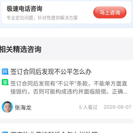
若存在一方偿还能力不足的情况，其他方可能需承担
极速电话咨询
外责任，具体需通过协商或法律途径解决。
专业定位问题，针对性提供解决方案
建议：为避免纠纷，建议三人尽早协商并签订书面协
议，明确债务分担方式。若已产生纠纷，可通过诉讼
调解解决，法院会根据具体证据和法律规定作出裁决
相关精选咨询
法律依据
签订合同后发现不公平怎么办
中华人民共和国民法典
签订合同后发现有“不公平”条款，不能单方面直
接毁约，否则可能构成违约并面临赔偿。正确的
本文版权归原作者所有，内容仅代表作者本人观点，不代表法
处理思路是“先协商，后维权”，根据“不公平”的
临平台的立场。如有任何疑问或需要删除请通过
【客服中心】
张海龙
2026-08-07
具体情形采取不同的法律应对策略。一、评估“不
5 人看过
联系我们。
公平”的法律性质（对症下
温馨提示：法律问题具有复杂性，细节可能影响结果。建议及