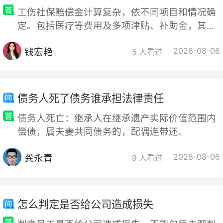
工伤社保赔偿金计算复杂，依不同项目和情况确
定。包括医疗等费用及多项津贴、补助金，其标
准各异，如一级伤残为本人工资90%等，还有一
钱宏艳
2026-08-06
次性工伤医疗和就业补助金，计算需准确确定参
5 人看过
数并结合实际，应及时申请工伤认定和鉴定。
债务人死了债务谁承担法律责任
债务人死亡：继承人在继承遗产实际价值范围内
偿债，属夫妻共同债务的，配偶连带还。
龚永青
2026-08-06
9 人看过
怎么判定是否给公司造成损失