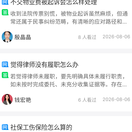
不交物业费被起诉会怎么样处理
时
咨询律师
，获取专业解答。
收到法院传票别慌，被物业起诉虽然麻烦，但通
常还属于民事纠纷范畴，有清晰的应对路径和挽
回余地。 首先，看看会面临什么后果： · 经济成
殷晶晶
2026-08-06
本增加：法院大概率会判你支付拖欠的物业费，
8 人看过
并承担合同约定的违约金
觉得律师没有履职怎么办
若觉得律师未履职，要先明确具体未履行职责，
如未按时完成委托、未充分收集证据等。存在过
错可先与律所沟通，无果则向律师协会投诉，协
钱宏艳
2026-08-06
会会调查处理。也可考虑解除委托合同并要求退
6 人看过
还律师费，因律师失职造成损失可协商或诉讼要
求赔偿，但主张权利需基于事实证据，否则可能
不利。
社保工伤保险怎么算的