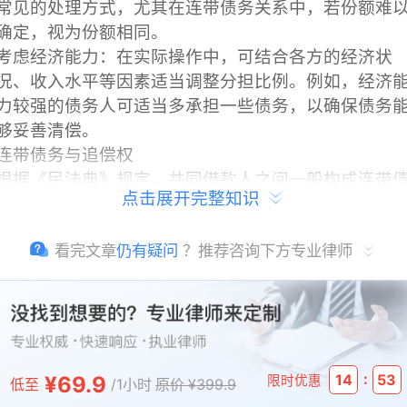
常见的处理方式，尤其在连带债务关系中，若份额难
确定，视为份额相同。
考虑经济能力：在实际操作中，可结合各方的经济状
况、收入水平等因素适当调整分担比例。例如，经济
力较强的债务人可适当多承担一些债务，以确保债务
够妥善清偿。
连带债务与追偿权
根据《民法典》规定，共同借款人之间一般构成连带
点击展开完整知识
务。债权人有权要求任何一人或多人偿还全部债务，
还后可向其他债务人追偿其应承担的份额。例如，一
看完文章
仍有疑问
？推荐咨询下方专业律师
偿还全部债务后，可向其他两人追偿各自应承担的部
分。
特殊情况的处理
若债务因某人的主要过错导致，法院可能根据过错程
:
¥69.9
14
52
限时优惠
低至
/1小时
原价 ¥399.9
合理调整分担比例。