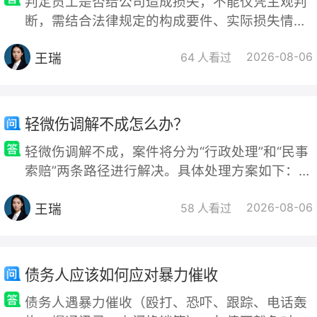
判定员工是否给公司造成损失，不能仅凭主观判
断，需结合法律规定的构成要件、实际损失情况
以及双方的过错程度进行综合认定。具体判定标
王瑞
2026-08-06
准如下：一、判定是否构成“法律意义上的损失”
64 人看过
的要件1.存在实际发生的直接经济损失损失范
围：必须是实际发生的、可量化、可证明的直接
经济损失（如资金流失、财产损坏、对外支付的
轻微伤调解不成怎么办？
违约金或赔偿金等）。间接损失（如预期利润、
轻微伤调解不成，案件将分为“行政处理”和“民事
商誉损失、机会损失）或正常的经营风险（如市
索赔”两条路径进行解决。具体处理方案如下：
一、行政处理：要求公安机关对打人者进行处罚
王瑞
2026-08-06
处理依据：轻微伤虽不构成刑事犯罪，但属于
58 人看过
《治安管理处罚法》第四十三条规定的“殴打他人
或故意伤害他人身体”的行政违法行为。处理结
果：公安机关会依法对打人者进行行政处罚，通
债务人应该如何应对暴力催收
常包括行政拘留（5-10日）和罚款（200-500
债务人遇暴力催收（殴打、恐吓、跟踪、电话轰
元，情节较轻的为5日以下拘留或5