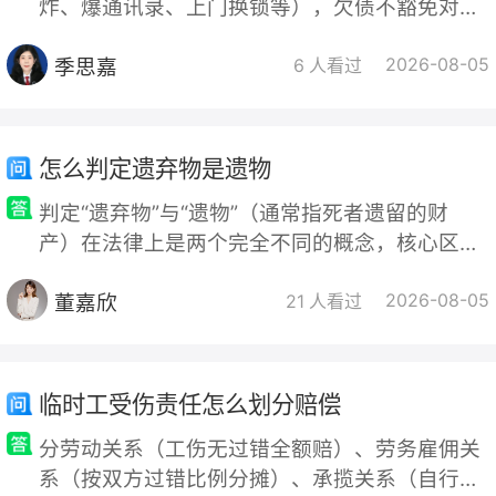
炸、爆通讯录、上门换锁等），欠债不豁免对方
违法责任，应按“留证—报警—投诉—分离债务”
季思嘉
2026-08-05
四步应对。 一、法律边界与法条 《刑法》第29
6 人看过
3条之一（催收非法债
怎么判定遗弃物是遗物
判定“遗弃物”与“遗物”（通常指死者遗留的财
产）在法律上是两个完全不同的概念，核心区别
在于所有权是否已被放弃以及物品的来源。 一、
董嘉欣
2026-08-05
核心概念区分遗弃物：指生者基于自己的意思，
21 人看过
主动放弃所有权的动产。一旦成为遗弃物，它就
变成了无主物，任何人可以通过“先占”取得所有
权。遗物：指被继承人（死者）死亡时遗留的个
临时工受伤责任怎么划分赔偿
人合法财产。它属于有主物，其所有权并未消
分劳动关系（工伤无过错全额赔）、劳务雇佣关
失，而是作为遗产，按照《民法典》继承编的
系（按双方过错比例分摊）、承揽关系（自行担